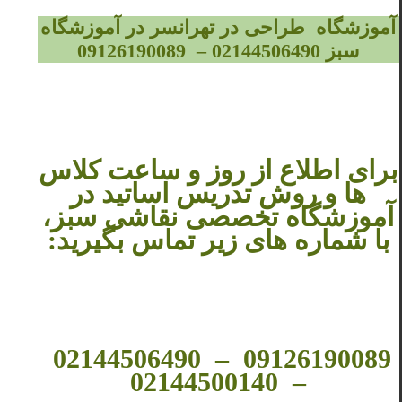
آموزشگاه طراحی در تهرانسر
در آموزشگاه
سبز 02144506490 – 09126190089
برای اطلاع از روز و ساعت کلاس
ها و روش تدریس اساتید در
آموزشگاه تخصصی نقاشی سبز،
با شماره های زیر تماس بگیرید:
09126190089 – 02144506490
– 02144500140