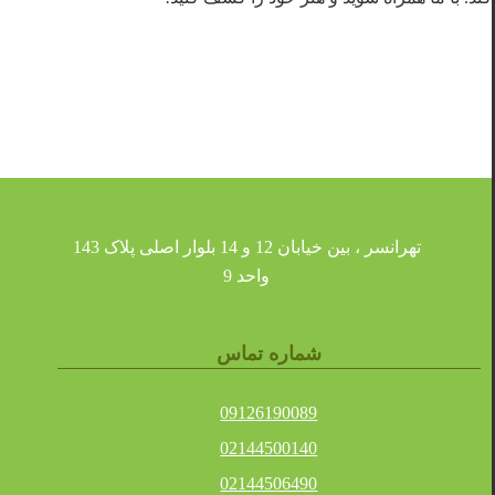
تهرانسر ، بین خیابان 12 و 14 بلوار اصلی پلاک 143
واحد 9
شماره تماس
09126190089
02144500140
02144506490